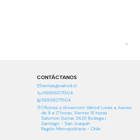
CONTÁCTANOS
ventas@valrod.cl
+56956071504
56956071504
Oficinas y showroom Valrod Lunes a Jueves
de 9 a 17 horas, Viernes 16 horas
Salomon Sumar 3420 Bodega i
Santiago - San Joaquín
Región Metropolitana - Chile