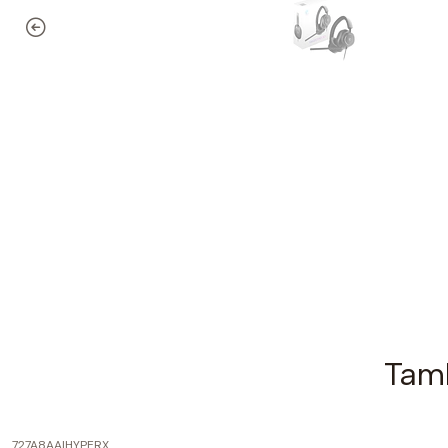
Tamb
727A8AA
|
HYPERX