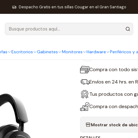
Periféricos y accesorios
Audífonos
Audífonos Gamer MSI Maest
Despacho Gratis en tus sillas Cougar en el Gran Santiago
|
Audífonos G
ofas
Escritorios
Gabinetes
Monitores
Hardware
Periféricos y
Agregar a la lista
Compra con todo sis
Envíos en 24 hrs. en 
Tus productos con gar
Compra con despacho 
Mostrar stock de ubi