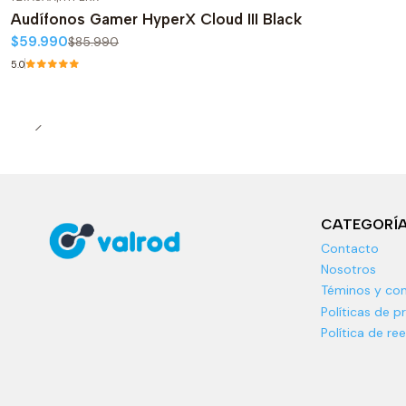
-30%
OFF
Audífonos Gamer HyperX Cloud III Black
Agotado
$59.990
$85.990
5.0
CATEGORÍ
Contacto
Nosotros
Téminos y con
Políticas de p
Política de r