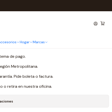
ro 300
amer MSI Maestro 300
 accesorios
Hogar
Marcas
 de favoritos
tema de pago.
Región Metropolitana.
antía. Pide boleta o factura.
o retira en nuestra oficina.
caciones