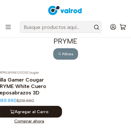
Despacho Gratis en tus sillas Cougar en el Gran Santiago
Inicio
Sillas y Sofas
Sillas
PRYME
PRYME
Filtros
MPRLWHW.0001
|
Cougar
14%
OFF
illa Gamer Cougar
RYME White Cuero
eposabrazos 3D
189.990
$219.990
Agregar al Carro
Comprar ahora