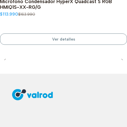
Micrófono Condensador HyperX Quadcast S RGB
Agotado
HMIQ1S-XX-RG/G
$113.990
$163.990
Ver detalles