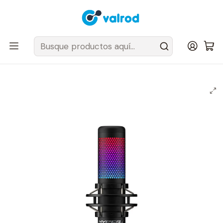
Despacho Gratis en tus sillas Cougar en el Gran Santiago
Inicio
Periféricos y accesorios
Micrófonos
Micrófono Condensador HyperX Quadcast S RGB HMIQ1S-XX-
RG/G [SEGUNDA SELECCION]