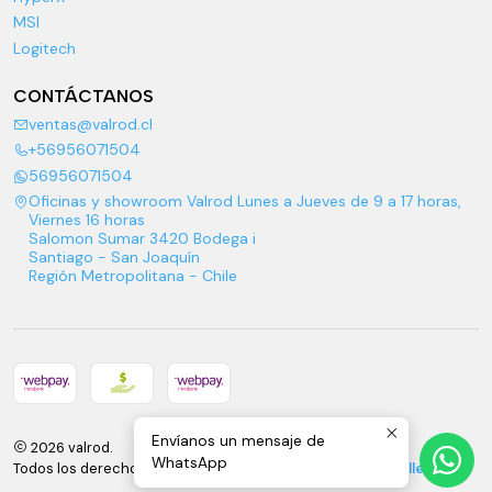
MSI
Logitech
CONTÁCTANOS
ventas@valrod.cl
+56956071504
56956071504
Oficinas y showroom Valrod Lunes a Jueves de 9 a 17 horas,
Viernes 16 horas
Salomon Sumar 3420 Bodega i
Santiago - San Joaquín
Región Metropolitana - Chile
Envíanos un mensaje de
2026 valrod.
WhatsApp
Todos los derechos reservados.
Desarrollado por Jumpseller
.