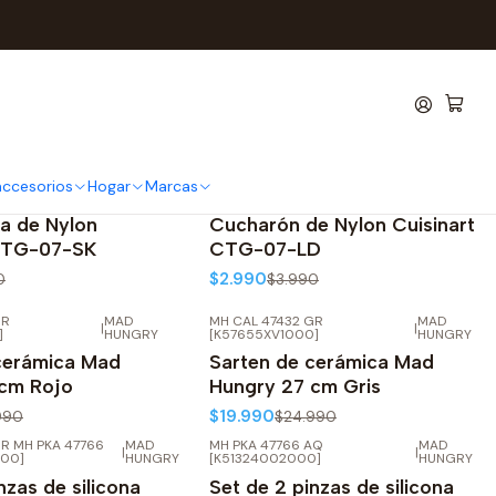
 accesorios
Hogar
Marcas
inart
CTG-07-LD
|
Cuisinart
-25%
OFF
a de Nylon
Cucharón de Nylon Cuisinart
 CTG-07-SK
CTG-07-LD
$2.990
0
$3.990
GR
MAD
MH CAL 47432 GR
MAD
|
|
-20%
OFF
]
HUNGRY
[K57655XV1000]
HUNGRY
cerámica Mad
Sarten de cerámica Mad
 cm Rojo
Hungry 27 cm Gris
$19.990
990
$24.990
R MH PKA 47766
MAD
MH PKA 47766 AQ
MAD
|
|
-20%
OFF
000]
HUNGRY
[K51324002000]
HUNGRY
nzas de silicona
Set de 2 pinzas de silicona