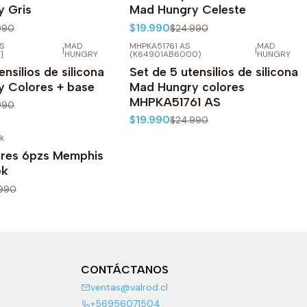
 Gris
Mad Hungry Celeste
$19.990
990
$24.990
S
MAD
MHPKA51761 AS
MAD
|
|
-20%
OFF
]
HUNGRY
(K64901AB6000)
HUNGRY
ensilios de silicona
Set de 5 utensilios de silicona
 Colores + base
Mad Hungry colores
MHPKA51761 AS
990
$19.990
$24.990
k
ores 6pzs Memphis
ok
990
CONTÁCTANOS
ventas@valrod.cl
+56956071504