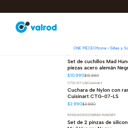
ONE PIECE
Oficina
Sillas y S
MH PKN 50870 BK
MA
|
-31%
OFF
[K54340012000]
HU
Set de cuchillos Mad Hun
piezas acero alemán Neg
$10.990
$15.990
CTG-07-LS
|
Cuisinart
-25%
OFF
Cuchara de Nylon con ra
Cuisinart CTG-07-LS
$2.990
$3.990
K51324012000
|
MAD HUNGRY
-20%
OFF
Set de 2 pinzas de silico