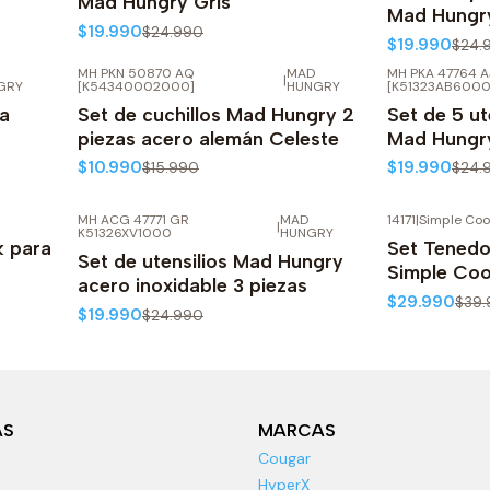
Mad Hungry Gris
Mad Hungry
$19.990
$24.990
$19.990
$24.
MH PKN 50870 AQ
MAD
MH PKA 47764 A
|
-31%
OFF
-20%
OFF
GRY
[K54340002000]
HUNGRY
[K51323AB6000
na
Set de cuchillos Mad Hungry 2
Set de 5 ut
piezas acero alemán Celeste
Mad Hungry
$10.990
$19.990
$15.990
$24.
MH ACG 47771 GR
MAD
14171
|
Simple Coo
|
-20%
OFF
-25%
OFF
K51326XV1000
HUNGRY
k para
Set Tened
Set de utensilios Mad Hungry
Simple Co
acero inoxidable 3 piezas
$29.990
$39.
$19.990
$24.990
AS
MARCAS
Cougar
HyperX