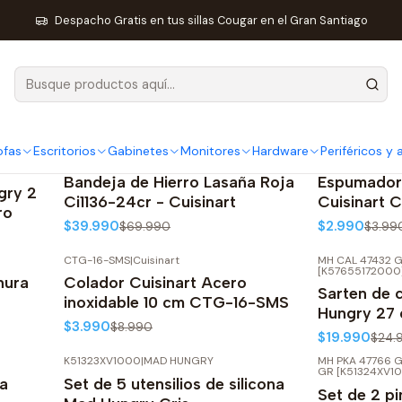
Inicio
Hogar
Liquidación Cocina
Despacho Gratis en tus sillas Cougar en el Gran Santiago
Liquidación Cocina
ofas
Escritorios
Gabinetes
Monitores
Hardware
Periféricos y
D
|
Cuisinart
CTG-07-SK
|
Cuis
-43%
OFF
-25%
OFF
NGRY
Bandeja de Hierro Lasaña Roja
Espumador
gry 2
Ci1136-24cr - Cuisinart
Cuisinart
ro
$39.990
$2.990
$69.990
$3.99
CTG-16-SMS
|
Cuisinart
MH CAL 47432 
-56%
OFF
-20%
OFF
[K57655172000
nura
Colador Cuisinart Acero
Sarten de 
inoxidable 10 cm CTG-16-SMS
Hungry 27
$3.990
$8.990
$19.990
$24.
K51323XV1000
|
MAD HUNGRY
MH PKA 47766 G
-20%
OFF
-20%
OFF
GR [K51324XV1
na
Set de 5 utensilios de silicona
Set de 2 pi