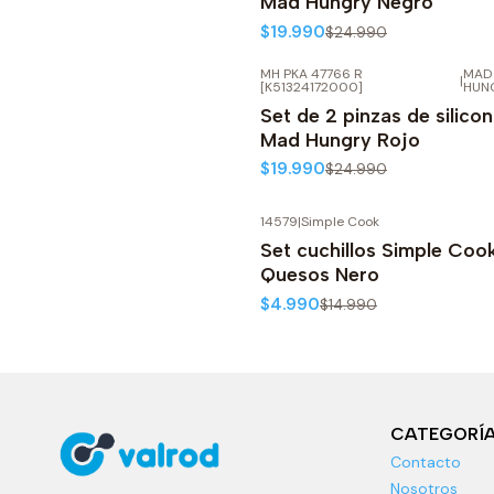
Mad Hungry Negro
$19.990
$24.990
MH PKA 47766 R
MAD
|
-20%
OFF
[K51324172000]
HUN
Set de 2 pinzas de silico
Mad Hungry Rojo
$19.990
$24.990
14579
|
Simple Cook
-67%
OFF
Set cuchillos Simple Coo
Quesos Nero
$4.990
$14.990
CATEGORÍ
Contacto
Nosotros