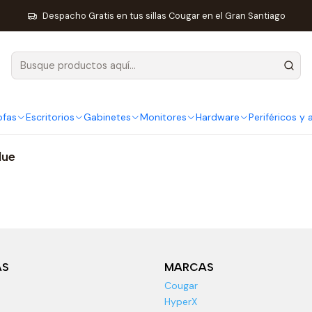
Inicio
Sillas y Sofas
Sillas
ARMOR ONE
Despacho Gratis en tus sillas Cougar en el Gran Santiago
ARMOR ONE
ofas
Escritorios
Gabinetes
Monitores
Hardware
Periféricos y
lue
AS
MARCAS
Cougar
HyperX