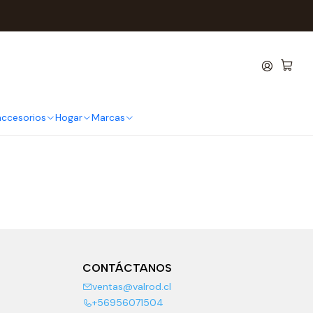
 accesorios
Hogar
Marcas
CONTÁCTANOS
ventas@valrod.cl
+56956071504