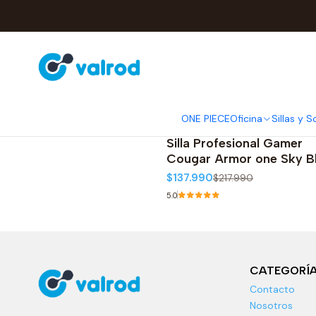
ONE PIECE
Oficina
Sillas y S
3MAOSNXB.0001
|
Cougar
-37%
OFF
Silla Profesional Gamer
Cougar Armor one Sky B
$137.990
$217.990
5.0
CATEGORÍ
Contacto
Nosotros