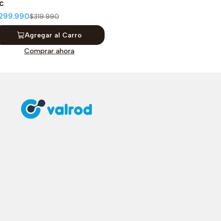
c
299.990
$319.990
Agregar al Carro
Comprar ahora