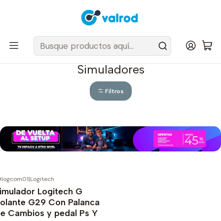
Despacho Gratis en tus sillas Cougar en el Gran Santiago
Inicio
Periféricos y accesorios
Simuladores
Simuladores
Filtros
9logcom01
|
Logitech
6%
OFF
imulador Logitech G
olante G29 Con Palanca
e Cambios y pedal Ps Y