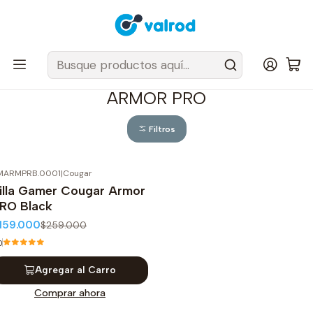
Despacho Gratis en tus sillas Cougar en el Gran Santiago
Inicio
Sillas y Sofas
Sillas
ARMOR PRO
ARMOR PRO
Filtros
MARMPRB.0001
|
Cougar
39%
OFF
illa Gamer Cougar Armor
RO Black
159.000
$259.000
0
Agregar al Carro
Comprar ahora