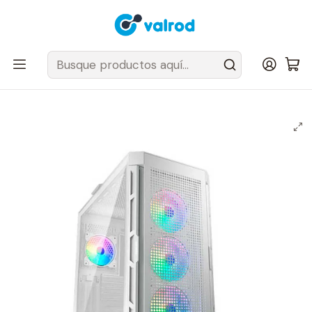
Despacho Gratis en tus sillas Cougar en el Gran Santiago
Inicio
Gabinetes
Semi Torre
Gabinete Gamer Cougar Duoface Pro RGB White 4 ventiladores
ARGB incluidos