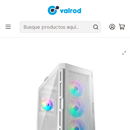
Despacho Gratis en tus sillas Cougar en el Gran Santiago
Inicio
Gabinetes
Semi Torre
Gabinete Gamer Cougar Airface PRO RGB White 4 ventiladores
ARGB incluidos