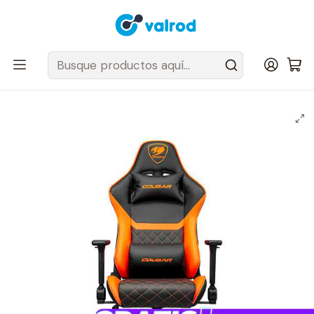
Despacho Gratis en tus sillas Cougar en el Gran Santiago
Inicio
Sillas y Sofas
Sillas
ONE V2
Silla Profesional Cougar Armor One V2 apoyabrazos plegables 4D