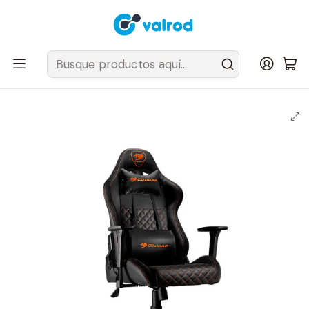
Despacho Gratis en tus sillas Cougar en el Gran Santiago
Inicio
Sillas y Sofas
Sillas
ARMOR PRO
Silla Gamer Cougar Armor PRO Black