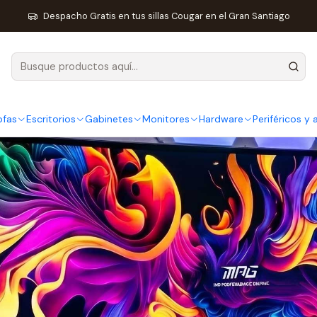
Inicio
Post
¿Por qué este monitor está en otra liga?
Despacho Gratis en tus sillas Cougar en el Gran Santiago
ofas
Escritorios
Gabinetes
Monitores
Hardware
Periféricos y