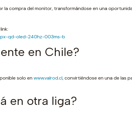
por la compra del monitor, transformándose en una oportun
ink:
1cqpx-qd-oled-240hz-003ms-b
mente en Chile?
ponible solo en
www.valrod.cl
, convirtiéndose en una de las p
 en otra liga?