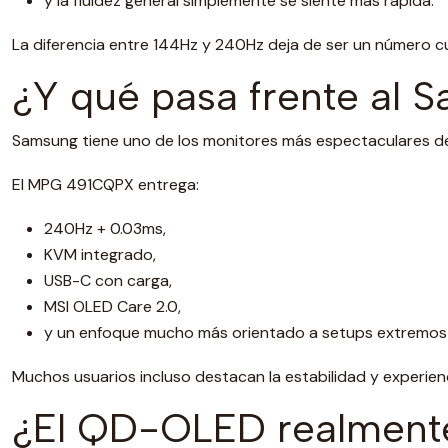
y la fluidez general simplemente se siente más rápida.
La diferencia entre 144Hz y 240Hz deja de ser un número cu
¿Y qué pasa frente al
Samsung tiene uno de los monitores más espectaculares de
El MPG 491CQPX entrega:
240Hz + 0.03ms,
KVM integrado,
USB-C con carga,
MSI OLED Care 2.0,
y un enfoque mucho más orientado a setups extremos 
Muchos usuarios incluso destacan la estabilidad y experien
¿El QD-OLED realmente