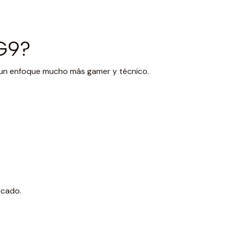
G9?
a un enfoque mucho más gamer y técnico.
rcado.