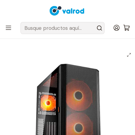
Despacho Gratis en tus sillas Cougar en el Gran Santiago
Inicio
Gabinetes
Semi Torre
Gabinete Gamer Cougar Airface FLO Black 3 ventiladores
incluidos