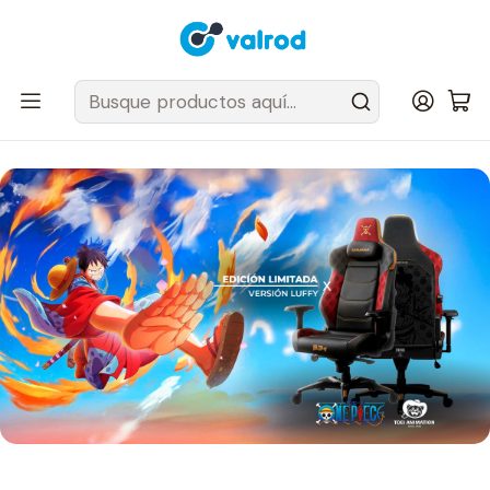
Despacho Gratis en tus sillas Cougar en el Gran Santiago
Inicio
Post
🏴‍☠️ Cougar × One Piece: cuando el setup gamer se vuelve parte de
la tripulación