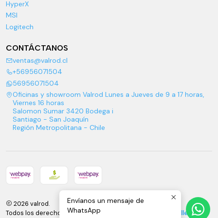
HyperX
MSI
Logitech
CONTÁCTANOS
ventas@valrod.cl
+56956071504
56956071504
Oficinas y showroom Valrod Lunes a Jueves de 9 a 17 horas,
Viernes 16 horas
Salomon Sumar 3420 Bodega i
Santiago - San Joaquín
Región Metropolitana - Chile
Envíanos un mensaje de
2026 valrod.
WhatsApp
Todos los derechos reservados.
Desarrollado por Jumpseller
.