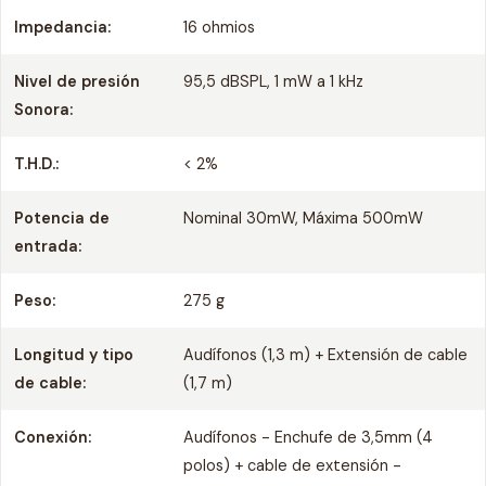
Impedancia:
16 ohmios
Nivel de presión
95,5 dBSPL, 1 mW a 1 kHz
Sonora:
T.H.D.:
< 2%
Potencia de
Nominal 30mW, Máxima 500mW
entrada:
Peso:
275 g
Longitud y tipo
Audífonos (1,3 m) + Extensión de cable
de cable:
(1,7 m)
Conexión:
Audífonos - Enchufe de 3,5mm (4
polos) + cable de extensión -