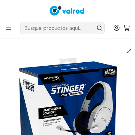
Despacho Gratis en tus sillas Cougar en el Gran Santiago
Inicio
Periféricos y accesorios
Audífonos
Audifonos Gamer Hyperx Stinger Core Ps5 Inalámbricos 4P5J1AA