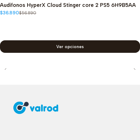
-35%
OFF
Audifonos HyperX Cloud Stinger core 2 PS5 6H9B5AA
$36.890
$56.890
Ver opciones