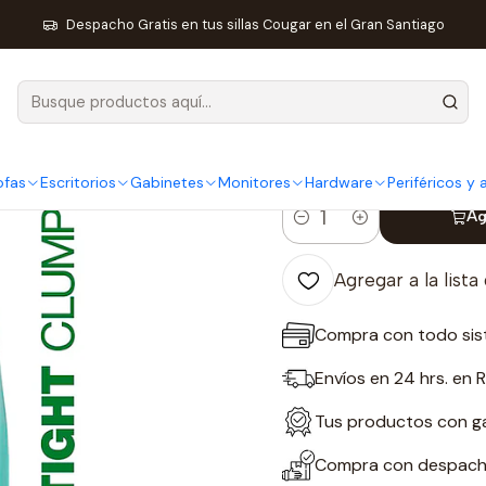
iquidación Mascotas
Arena Para Gatos Earth´s Finest Compostab
Despacho Gratis en tus sillas Cougar en el Gran Santiago
|
Arena Para G
Compostable
ofas
Escritorios
Gabinetes
Monitores
Hardware
Periféricos y
Ag
Cantidad
Agregar a la lista
Compra con todo sis
Envíos en 24 hrs. en 
Tus productos con gar
Compra con despacho 