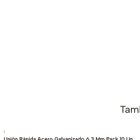
Tamb
|
Agotado
Unión Rápida Acero Galvanizado 6,3 Mm Pack 10 Un