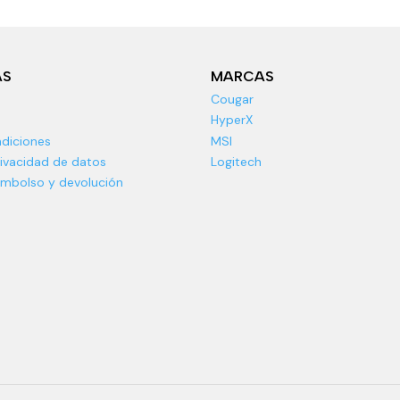
AS
MARCAS
Cougar
HyperX
diciones
MSI
rivacidad de datos
Logitech
eembolso y devolución