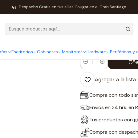
Ferreteria
Seguridad
Cadena Eslabon Largo De Acero 6 mm Mult
Despacho Gratis en tus sillas Cougar en el Gran Santiago
|
Cadena Esla
Multiusos 1 
ofas
Escritorios
Gabinetes
Monitores
Hardware
Periféricos y
Ag
Cantidad
Agregar a la lista
Compra con todo sis
Envíos en 24 hrs. en 
Tus productos con gar
Compra con despacho 