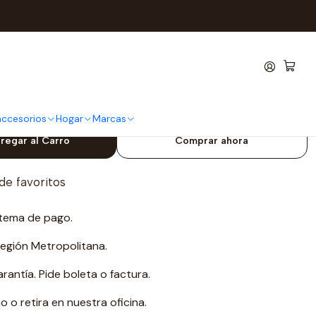
iusos 1 metro
bon Largo De Acero 6 mm
metro
 accesorios
Hogar
Marcas
regar al Carro
Comprar ahora
 de favoritos
tema de pago.
Región Metropolitana.
antía. Pide boleta o factura.
o retira en nuestra oficina.