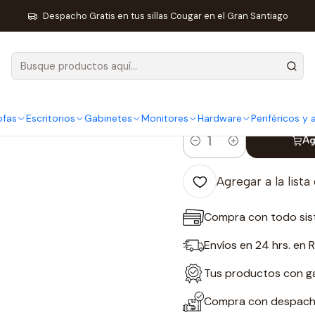
os y accesorios
Mouse y Mousepads
Mouse Gamer HyperX Pulsefi
Despacho Gratis en tus sillas Cougar en el Gran Santiago
|
Mouse Gamer
Wirelles
ofas
Escritorios
Gabinetes
Monitores
Hardware
Periféricos y
Ag
Cantidad
Agregar a la lista
Compra con todo sis
Envíos en 24 hrs. en 
Tus productos con gar
Compra con despacho 