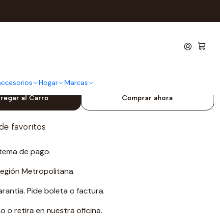
re Fuse Wirelles
 HyperX Pulsefire Fuse
 accesorios
Hogar
Marcas
regar al Carro
Comprar ahora
 de favoritos
tema de pago.
Región Metropolitana.
antía. Pide boleta o factura.
o retira en nuestra oficina.