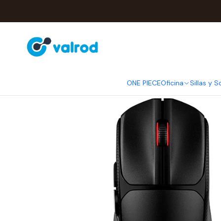
Inicio
Periféric
ONE PIECE
Oficina
Sillas y S