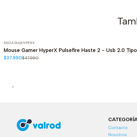
Tamb
6N0A7AA
|
HYPERX
-21%
OFF
Mouse Gamer HyperX Pulsefire Haste 2 - Usb 2.0 Tip
Agotado
$37.990
$47.990
CATEGORÍ
Contacto
Nosotros