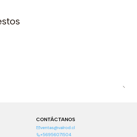
estos
CONTÁCTANOS
ventas@valrod.cl
+56956071504