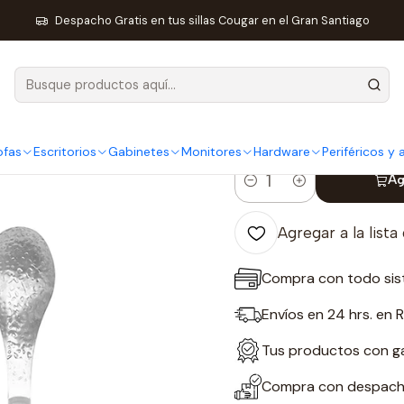
r
Liquidación Cocina
Set de utensilios Mad Hungry acero inoxida
Despacho Gratis en tus sillas Cougar en el Gran Santiago
|
Set de utens
inoxidable 3 
ofas
Escritorios
Gabinetes
Monitores
Hardware
Periféricos y
Ag
Cantidad
Agregar a la lista
Compra con todo sis
Envíos en 24 hrs. en 
Tus productos con gar
Compra con despacho 