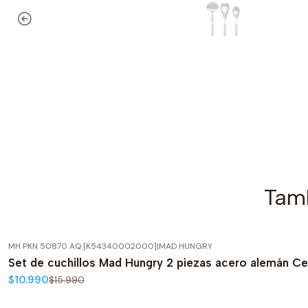
Tamb
MH PKN 50870 AQ [K54340002000]
|
MAD HUNGRY
-31%
OFF
Set de cuchillos Mad Hungry 2 piezas acero alemán Ce
$10.990
$15.990