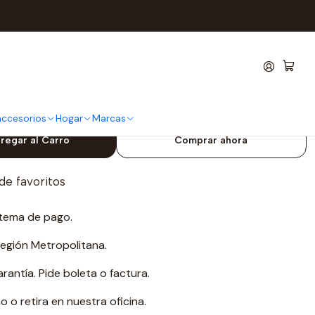
ble 3 piezas
ilios Mad Hungry acero
piezas
 accesorios
Hogar
Marcas
regar al Carro
Comprar ahora
 de favoritos
tema de pago.
Región Metropolitana.
antía. Pide boleta o factura.
o retira en nuestra oficina.