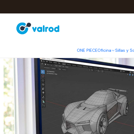
Inicio
Post
Trabaja desde ca
ONE PIECE
Oficina
Sillas y S