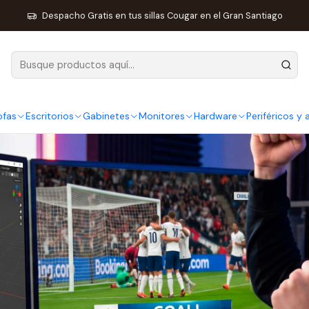
sa sin perderte la Copa Mundial de la FIFA 2026: el setup que une 
Despacho Gratis en tus sillas Cougar en el Gran Santiago
ofas
Escritorios
Gabinetes
Monitores
Hardware
Periféricos y