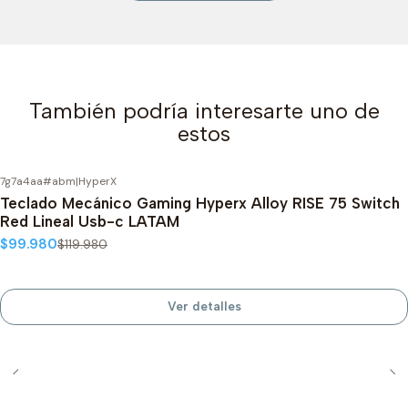
También podría interesarte uno de
estos
7g7a4aa#abm
|
HyperX
-17%
OFF
Teclado Mecánico Gaming Hyperx Alloy RISE 75 Switch
Agotado
Red Lineal Usb-c LATAM
$99.980
$119.980
Ver detalles