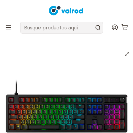
Despacho Gratis en tus sillas Cougar en el Gran Santiago
Inicio
Periféricos y accesorios
Teclados
Teclado Mecánico Gaming Hyperx Alloy RISE Switch Red Lineal
Usb-c LATAM