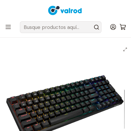
Despacho Gratis en tus sillas Cougar en el Gran Santiago
Inicio
Periféricos y accesorios
Teclados
Teclado Mecánico Cougar ULTIMUS PRO Wireless RGB US