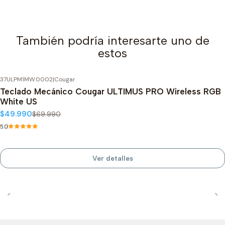
También podría interesarte uno de
estos
37ULPM1MW.0002
|
Cougar
-29%
OFF
Teclado Mecánico Cougar ULTIMUS PRO Wireless RGB
Agotado
White US
$49.990
$69.990
5.0
Ver detalles