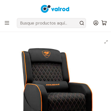
Despacho Gratis en tus sillas Cougar en el Gran Santiago
Inicio
Sillas y Sofas
Sofas
RANGER ONE
Sofa Cougar Ranger ONE