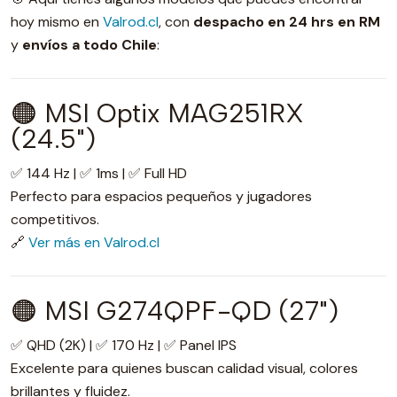
hoy mismo en
Valrod.cl
, con
despacho en 24 hrs en RM
y
envíos a todo Chile
:
🟠 MSI Optix MAG251RX
(24.5")
✅ 144 Hz | ✅ 1ms | ✅ Full HD
Perfecto para espacios pequeños y jugadores
competitivos.
🔗
Ver más en Valrod.cl
🟠 MSI G274QPF-QD (27")
✅ QHD (2K) | ✅ 170 Hz | ✅ Panel IPS
Excelente para quienes buscan calidad visual, colores
brillantes y fluidez.