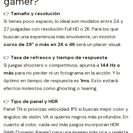
gamer?
👉
Tamaño y resolución
Si tienes poco espacio, lo ideal son modelos entre 24 y
27 pulgadas con resolución Full HD o 2K. Para los que
buscan una experiencia más envolvente, un monitor
curvo de 29” o más en 2K o 4K
será un placer visual.
👉
Tasa de refresco y tiempo de respuesta
Si juegas shooters o competitivos, apunta a
144 Hz o
más
para no perder ni un fotograma en la acción. Y lo
óptimo en tiempo de respuesta es
1ms
. Esto evitará
efectos molestos como ghosting o tearing.
👉
Tipo de panel y HDR
Panel TN si priorizas velocidad; IPS si buscas mejor color y
ángulos de visión; VA si quieres negros más profundos. En
cuanto al color, cada vez más juegos incorporan HDR
(High Dynamic Range) para una imagen más rica y realista.