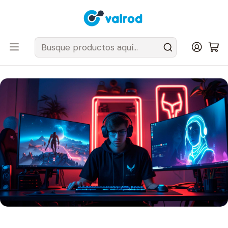
Despacho Gratis en tus sillas Cougar en el Gran Santiago
Inicio
Post
¿Qué monitor gaming comprar? Consejos para no perderte entre
tantos píxeles y pulgadas 🎮🖥️