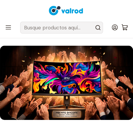
Despacho Gratis en tus sillas Cougar en el Gran Santiago
Inicio
Post
MSI MPG 341CQPX QD-OLED: el monitor gamer que combina
velocidad extrema, calidad OLED e inmersión ultrawide