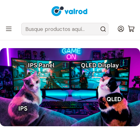
Despacho Gratis en tus sillas Cougar en el Gran Santiago
Inicio
Post
¿IPS, OLED, VA o TN: ¿Qué monitor necesita realmente tu setup
gamer?