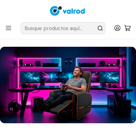
Despacho Gratis en tus sillas Cougar en el Gran Santiago
Inicio
Post
Cougar FIDOM: el sofá gamer que transforma tu experiencia de
juego