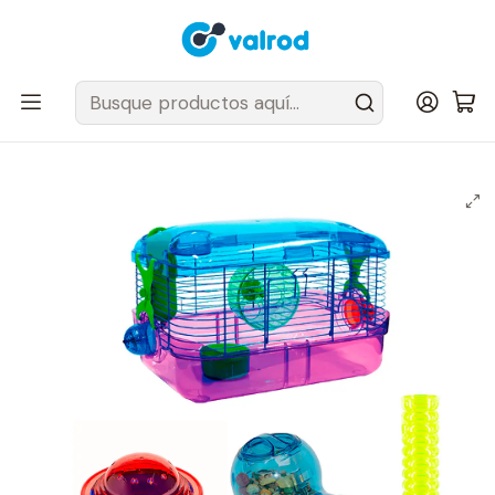
Despacho Gratis en tus sillas Cougar en el Gran Santiago
Inicio
Hogar
Liquidación Mascotas
Combo Kaytee Jaula Lighted + Dispensador de comida + Look Out
+ Tubo