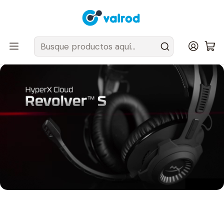
Despacho Gratis en tus sillas Cougar en el Gran Santiago
Inicio
Post
Audífonos para audiófilos: Cloud Revolver S